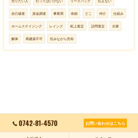
売りたい人
行ってはいけない
リースバック
払えない
自己破産
資金調達
事業用
依頼
どこ
仲介
仕組み
ホームステイジング
レインズ
机上査定
訪問査定
古家
解体
再建築不可
住みながら売却
0742-81-4570
お問い合わせはこちら