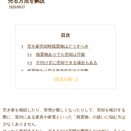
売る方法を解説
2026/06/17
目次
空き家売却時残置物はどうすべき
残置物ありでも売却は可能
片付けずに売却できる場合もある
残置物あり空き家売却方法の判断
売却方法で残置物の扱いが変わる
そのまま売却するメリットを知る
まとめ
私が記事の監修を行いました
空き家を相続したり、管理が難しくなったりして、売却を検討する
際に、室内にある家具や家電といった「残置物」の扱いに悩む方は
少なくありません。
せっかく売却するなら、できるだけ手間や費用をかけずに、スムー