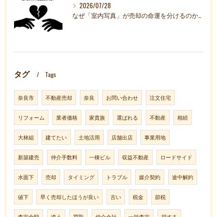
2026/07/28
なぜ「室内写真」が売却の命運を分けるのか？売主様の負担を減らし、成約率を高める家貴族のこだわり
タグ
Tags
奈良市
不動産売却
奈良
お問い合わせ
注文住宅
リフォーム
業者価格
家貴族
選ばれる
不動産
相続
大林組
建てたい
土地活用
店舗出店
事業用地
新築建売
仲介手数料
一棟ビル
収益不動産
ロードサイド
水面下
売却
タイミング
トラブル
媒介契約
途中解約
値下
早く売却したほうが良い
古い
税金
節税
査定金額
違う
買取
仲介会社
一括査定
損する