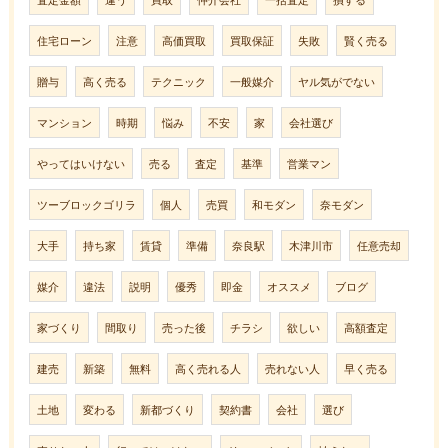
住宅ローン
注意
高価買取
買取保証
失敗
賢く売る
贈与
高く売る
テクニック
一般媒介
ヤル気がでない
マンション
時期
悩み
不安
家
会社選び
やってはいけない
売る
査定
基準
営業マン
ツーブロックゴリラ
個人
売買
和モダン
奈モダン
大手
持ち家
賃貸
準備
奈良駅
木津川市
任意売却
媒介
違法
説明
優秀
即金
オススメ
ブログ
家づくり
間取り
売った後
チラシ
欲しい
高額査定
建売
新築
無料
高く売れる人
売れない人
早く売る
土地
変わる
新都づくり
契約書
会社
選び