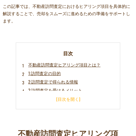
この記事では、不動産訪問査定におけるヒアリング項目を具体的に
解説することで、売却をスムーズに進めるための準備をサポートし
ます。
目次
不動産訪問査定ヒアリング項目とは？
1:訪問査定の目的
2:訪問査定で得られる情報
3:訪問査定を受けるメリット
不動産訪問査定ヒアリング項目
1:物件に関する情報
2:売却に関する情報
3:所有者に関する情報
不動産訪問査定ヒアリング項
4:資金計画