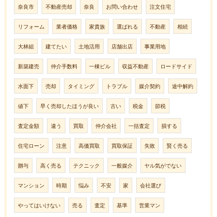
奈良市
不動産売却
奈良
お問い合わせ
注文住宅
リフォーム
業者価格
家貴族
選ばれる
不動産
相続
大林組
建てたい
土地活用
店舗出店
事業用地
新築建売
仲介手数料
一棟ビル
収益不動産
ロードサイド
水面下
売却
タイミング
トラブル
媒介契約
途中解約
値下
早く売却したほうが良い
古い
税金
節税
査定金額
違う
買取
仲介会社
一括査定
損する
住宅ローン
注意
高価買取
買取保証
失敗
賢く売る
贈与
高く売る
テクニック
一般媒介
ヤル気がでない
マンション
時期
悩み
不安
家
会社選び
やってはいけない
売る
査定
基準
営業マン