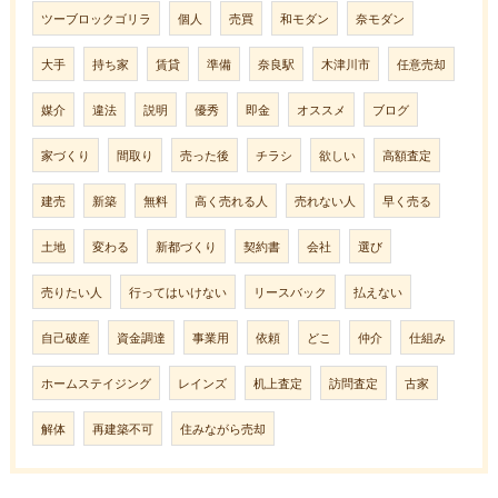
ツーブロックゴリラ
個人
売買
和モダン
奈モダン
大手
持ち家
賃貸
準備
奈良駅
木津川市
任意売却
媒介
違法
説明
優秀
即金
オススメ
ブログ
家づくり
間取り
売った後
チラシ
欲しい
高額査定
建売
新築
無料
高く売れる人
売れない人
早く売る
土地
変わる
新都づくり
契約書
会社
選び
売りたい人
行ってはいけない
リースバック
払えない
自己破産
資金調達
事業用
依頼
どこ
仲介
仕組み
ホームステイジング
レインズ
机上査定
訪問査定
古家
解体
再建築不可
住みながら売却